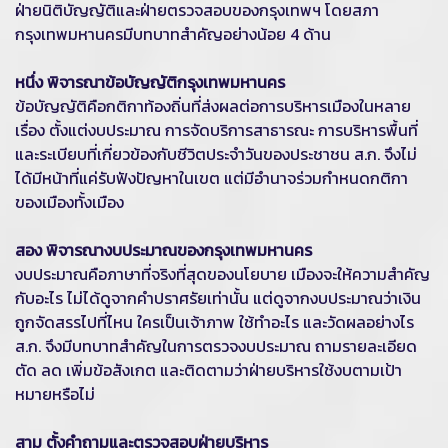
ฝ่ายนิติบัญญัติและฝ่ายตรวจสอบของกรุงเทพฯ โดยสภา
กรุงเทพมหานครมีบทบาทสำคัญอย่างน้อย 4 ด้าน
หนึ่ง พิจารณาข้อบัญญัติกรุงเทพมหานคร
ข้อบัญญัติคือกติกาท้องถิ่นที่ส่งผลต่อการบริหารเมืองในหลาย
เรื่อง ตั้งแต่งบประมาณ การจัดบริการสาธารณะ การบริหารพื้นที่
และระเบียบที่เกี่ยวข้องกับชีวิตประจำวันของประชาชน ส.ก. จึงไม่
ได้มีหน้าที่แค่รับฟังปัญหาในเขต แต่มีอำนาจร่วมกำหนดกติกา
ของเมืองทั้งเมือง
สอง พิจารณางบประมาณของกรุงเทพมหานคร
งบประมาณคือภาษาที่จริงที่สุดของนโยบาย เมืองจะให้ความสำคัญ
กับอะไร ไม่ได้ดูจากคำปราศรัยเท่านั้น แต่ดูจากงบประมาณว่าเงิน
ถูกจัดสรรไปที่ไหน ใครเป็นเจ้าภาพ ใช้ทำอะไร และวัดผลอย่างไร
ส.ก. จึงมีบทบาทสำคัญในการตรวจงบประมาณ ถามรายละเอียด
ตัด ลด เพิ่มข้อสังเกต และติดตามว่าฝ่ายบริหารใช้งบตามเป้า
หมายหรือไม่
สาม ตั้งคำถามและตรวจสอบฝ่ายบริหาร