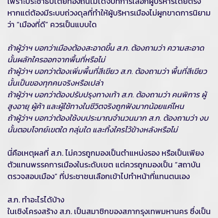
เพราะประชาธิปไตยท้องถิ่นไม่ได้จบที่การเลือกผู้บริหารโดยตรง
หากแต่ต้องมีระบบถ่วงดุลที่ทำให้ผู้บริหารเมืองไม่ผูกขาดการนิยาม
ว่า “เมืองที่ดี” ควรเป็นแบบใด
ถ้าผู้ว่าฯ บอกว่าเมืองต้องสะอาดขึ้น ส.ก. ต้องถามว่า ความสะอาด
นั้นผลักใครออกจากพื้นที่หรือไม่
ถ้าผู้ว่าฯ บอกว่าต้องเพิ่มพื้นที่สีเขียว ส.ก. ต้องถามว่า พื้นที่สีเขียว
นั้นเป็นของทุกคนจริงหรือเปล่า
ถ้าผู้ว่าฯ บอกว่าต้องปรับปรุงทางเท้า ส.ก. ต้องถามว่า คนพิการ ผู้
สูงอายุ ผู้ค้า และผู้ใช้ทางในชีวิตจริงถูกฟังมากน้อยแค่ไหน
ถ้าผู้ว่าฯ บอกว่าต้องใช้งบประมาณจำนวนมาก ส.ก. ต้องถามว่า งบ
นั้นตอบโจทย์เขตใด กลุ่มใด และทิ้งใครไว้ข้างหลังหรือไม่
นี่คือเหตุผลที่ ส.ก. ไม่ควรถูกมองเป็นตำแหน่งรอง หรือเป็นเพียง
ตัวแทนพรรคการเมืองในระดับเขต แต่ควรถูกมองเป็น “สถาบัน
ตรวจสอบเมือง” ที่ประชาชนเลือกเข้าไปทำหน้าที่แทนตนเอง
ส.ก. ทำอะไรได้บ้าง
ในเชิงโครงสร้าง ส.ก. เป็นสมาชิกของสภากรุงเทพมหานคร ซึ่งเป็น