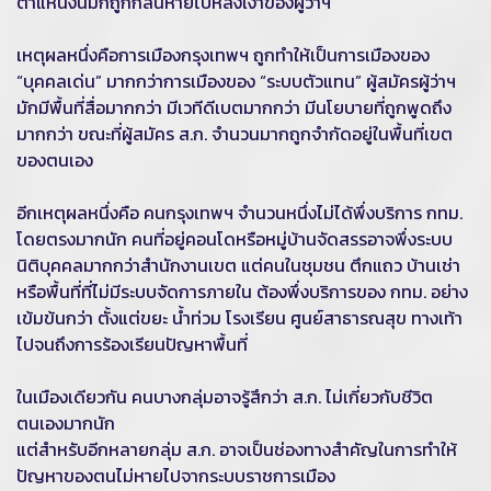
ตำแหน่งนี้มักถูกกลืนหายไปหลังเงาของผู้ว่าฯ
เหตุผลหนึ่งคือการเมืองกรุงเทพฯ ถูกทำให้เป็นการเมืองของ
“บุคคลเด่น” มากกว่าการเมืองของ “ระบบตัวแทน” ผู้สมัครผู้ว่าฯ
มักมีพื้นที่สื่อมากกว่า มีเวทีดีเบตมากกว่า มีนโยบายที่ถูกพูดถึง
มากกว่า ขณะที่ผู้สมัคร ส.ก. จำนวนมากถูกจำกัดอยู่ในพื้นที่เขต
ของตนเอง
อีกเหตุผลหนึ่งคือ คนกรุงเทพฯ จำนวนหนึ่งไม่ได้พึ่งบริการ กทม.
โดยตรงมากนัก คนที่อยู่คอนโดหรือหมู่บ้านจัดสรรอาจพึ่งระบบ
นิติบุคคลมากกว่าสำนักงานเขต แต่คนในชุมชน ตึกแถว บ้านเช่า
หรือพื้นที่ที่ไม่มีระบบจัดการภายใน ต้องพึ่งบริการของ กทม. อย่าง
เข้มข้นกว่า ตั้งแต่ขยะ น้ำท่วม โรงเรียน ศูนย์สาธารณสุข ทางเท้า
ไปจนถึงการร้องเรียนปัญหาพื้นที่
ในเมืองเดียวกัน คนบางกลุ่มอาจรู้สึกว่า ส.ก. ไม่เกี่ยวกับชีวิต
ตนเองมากนัก
แต่สำหรับอีกหลายกลุ่ม ส.ก. อาจเป็นช่องทางสำคัญในการทำให้
ปัญหาของตนไม่หายไปจากระบบราชการเมือง