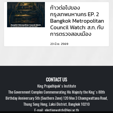
ก้าวต่อไปของ
กรุงเทพมหานคร EP. 2
Bangkok Metropolitan
Council Watch: ส.ก. กับ
การตรวจสอบเมือง
23 มิ.ย. 2569
CONTACT US
King Prajadhipok's Institute
The Government Complex Commemorating His Majesty the King's 80th
Birthday Anniversary 5th (Southern Zone) 120 Moo 3 Chaengwattana Road,
Thung Song Hong, Laksi District, Bangkok 10210
E-mail : electionwatch@kpi.ac.th