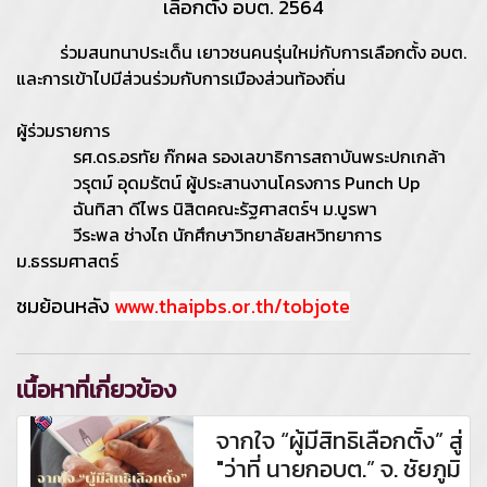
เลือกตั้ง อบต. 2564
ร่วมสนทนาประเด็น
เยาวชนคนรุ่นใหม่กับการเลือกตั้ง อบต.
และการเข้าไปมีส่วนร่วมกับการเมืองส่วนท้องถิ่น
ผู้ร่วมรายการ
รศ.ดร.อรทัย ก๊กผล รองเลขาธิการสถาบันพระปกเกล้า
วรุตม์ อุดมรัตน์ ผู้ประสานงานโครงการ Punch Up
ฉันทิสา ดีไพร นิสิตคณะรัฐศาสตร์ฯ ม.บูรพา
วีระพล ช่างไถ นักศึกษาวิทยาลัยสหวิทยาการ
ม.ธรรมศาสตร์
ชมย้อนหลัง
www.thaipbs.or.th/tobjote
เนื้อหาที่เกี่ยวข้อง
จากใจ “ผู้มีสิทธิเลือกตั้ง” สู่
"ว่าที่ นายกอบต.” จ. ชัยภูมิ