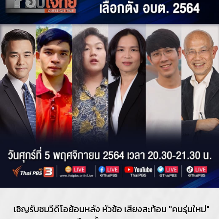
เชิญรับชมวีดีโอย้อนหลัง หัวข้อ เสียงสะท้อน "คนรุ่นใหม่"