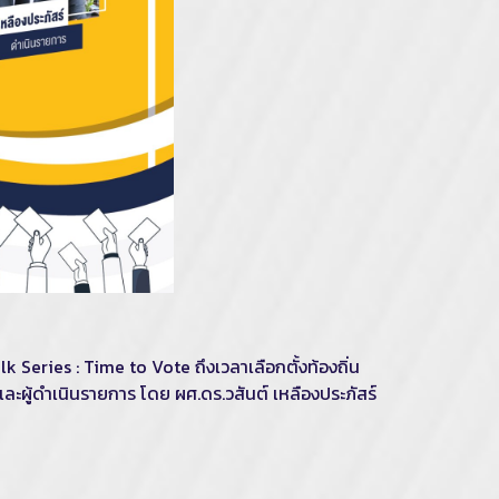
ries : Time to Vote ถึงเวลาเลือกตั้งท้องถิ่น
และผู้ดำเนินรายการ โดย ผศ.ดร.วสันต์ เหลืองประภัสร์