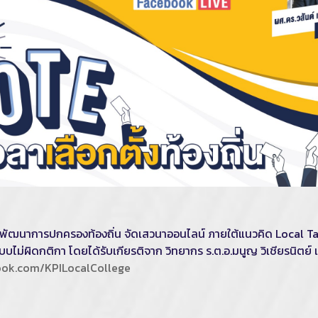
าการปกครองท้องถิ่น จัดเสวนาออนไลน์ ภายใต้แนวคิด Local Talk Se
้งแบบไม่ผิดกติกา โดยได้รับเกียรติจาก วิทยากร ร.ต.อ.มนูญ วิเชียรนิตย์
ook.com/KPILocalCollege