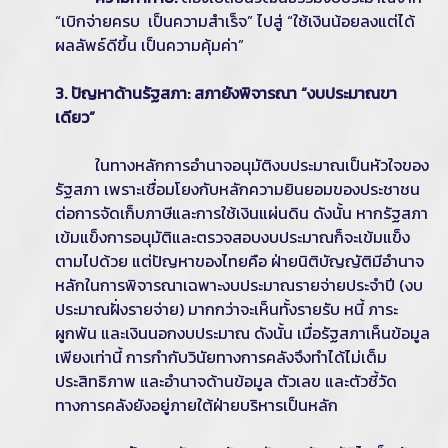
“เบิกจ่ายครบ เป็นความสำเร็จ” ไปสู่ “ใช้เงินน้อยลงแต่ได้
ผลลัพธ์ดีขึ้น เป็นความคุ้มค่า”
3. ปัญหาด้านรัฐสภา: สภายังพิจารณา “งบประมาณขา
เดียว”
ในทางหลักการอำนาจอนุมัติงบประมาณเป็นหัวใจของ
รัฐสภา เพราะเชื่อมโยงกับหลักความยินยอมของประชาชน
ต่อการจัดเก็บภาษีและการใช้เงินแผ่นดิน ดังนั้น หากรัฐสภา
เข้มแข็งการอนุมัติและตรวจสอบงบประมาณก็จะเข้มแข็ง
ตามไปด้วย แต่ปัญหาของไทยคือ ฝ่ายนิติบัญญัติมีอำนาจ
หลักในการพิจารณาเฉพาะงบประมาณรายจ่ายประจำปี (งบ
ประมาณฝั่งรายจ่าย) มากกว่าจะเห็นทั้งรายรับ หนี้ ภาระ
ผูกพัน และเงินนอกงบประมาณ ดังนั้น เมื่อรัฐสภาเห็นข้อมูล
เพียงเท่านี้ การกำกับวินัยทางการคลังจึงทำได้ไม่เต็ม
ประสิทธิภาพ และอำนาจด้านข้อมูล ตัวเลข และตัวชี้วัด
ทางการคลังยังอยู่ภายใต้ฝ่ายบริหารเป็นหลัก