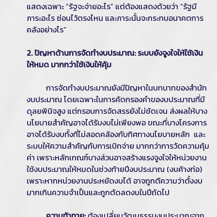
แสดงเฉพาะ “รัฐจะจ่ายอะไร” แต่ต้องแสดงด้วยว่า “รัฐมี
ภาระอะไร ซ่อนไว้ตรงไหน และภาระนั้นจะกระทบอนาคตการ
คลังอย่างไร”
2. ปัญหาด้านการจัดทำงบประมาณ: ระบบยังจูงใจให้ใช้เงิน
ให้หมด มากกว่าใช้เงินให้คุ้ม
การจัดทำงบประมาณยังมีปัญหาในบทบาทของสำนัก
งบประมาณ โดยเฉพาะในการคัดกรองคำของบประมาณที่มี
ดุลยพินิจสูง แต่กรอบการจัดสรรยังไม่ชัดเจน ส่งผลให้บาง
นโยบายสำคัญอาจได้รับงบไม่เพียงพอ ขณะที่บางโครงการ
อาจได้รับงบทั้งที่ไม่สอดคล้องกับทิศทางนโยบายหลัก และ
ระบบให้ความสำคัญกับการเบิกจ่าย มากกว่าการวัดความคุ้ม
ค่า เพราะหลักเกณฑ์บางส่วนอาจสร้างแรงจูงใจให้หน่วยงาน
ใช้งบประมาณให้หมดในช่วงท้ายปีงบประมาณ (งบค้างท่อ)
เพราะหากหน่วยงานประหยัดงบได้ อาจถูกตีความว่าตั้งงบ
มากเกินความจำเป็นและถูกตัดลดงบในปีถัดไป
ความท้าทาย:
ต้องเปลี่ยนวัฒนธรรมงบประมาณจาก