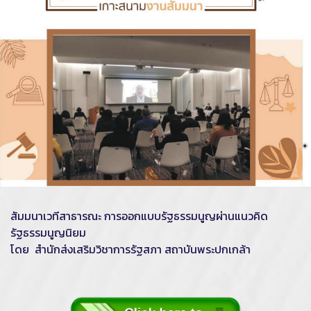
สัมมนาเวทีสาธารณะ การออกแบบรัฐธรรมนูญผ่านแนวคิด
รัฐธรรมนูญนิยม
โดย สำนักส่งเสริมวิชาการรัฐสภา สถาบันพระปกเกล้า