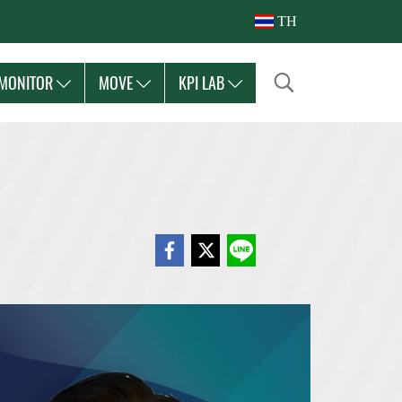
TH
MONITOR
MOVE
KPI LAB