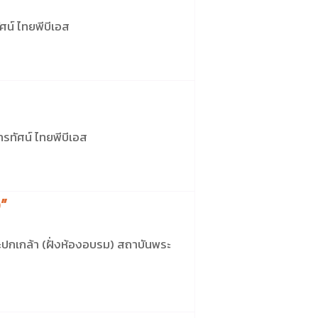
ศน์ ไทยพีบีเอส
รทัศน์ ไทยพีบีเอส
”
กเกล้า (ฝั่งห้องอบรม) สถาบันพระ