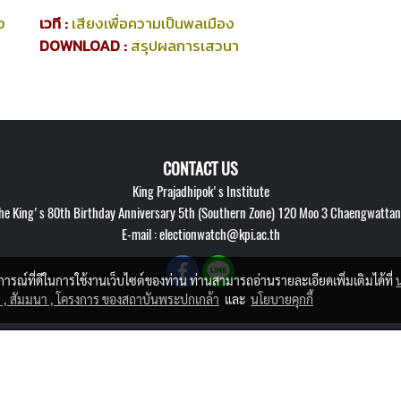
ง
เวที :
เสียงเพื่อความเป็นพลเมือง
DOWNLOAD :
สรุปผลการเสวนา
CONTACT US
King Prajadhipok's Institute
 King's 80th Birthday Anniversary 5th (Southern Zone) 120 Moo 3 Chaengwattana
E-mail : electionwatch@kpi.ac.th
บการณ์ที่ดีในการใช้งานเว็บไซต์ของท่าน ท่านสามารถอ่านรายละเอียดเพิ่มเติมได้ที่
 , สัมมนา , โครงการ ของสถาบันพระปกเกล้า
และ
นโยบายคุกกี้
© Copyright 2018All right reserved.
ผู้เข้าชมวันนี้
1,330