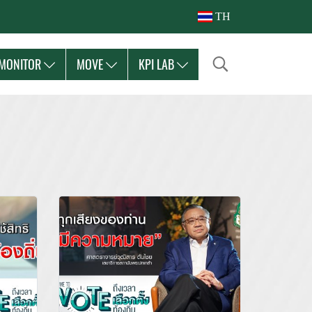
TH
MONITOR
MOVE
KPI LAB