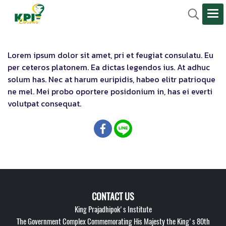
Lorem ipsum dolor sit amet, pri et feugiat consulatu. Eu
per ceteros platonem. Ea dictas legendos ius. At adhuc
solum has. Nec at harum euripidis, habeo elitr patrioque
ne mel. Mei probo oportere posidonium in, has ei everti
volutpat consequat.
CONTACT US
King Prajadhipok's Institute
The Government Complex Commemorating His Majesty the King's 80th